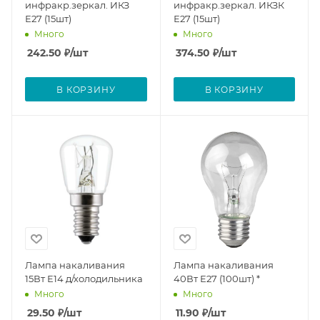
инфракр.зеркал. ИКЗ
инфракр.зеркал. ИКЗК
Е27 (15шт)
Е27 (15шт)
Много
Много
242.50
₽
/шт
374.50
₽
/шт
В КОРЗИНУ
В КОРЗИНУ
Лампа накаливания
Лампа накаливания
15Вт Е14 д/холодильника
40Вт Е27 (100шт) *
Много
Много
29.50
₽
/шт
11.90
₽
/шт