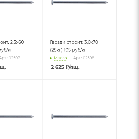
оит. 2,5х60
Гвозди строит. 3,0х70
руб/кг
(25кг) 105 руб/кг
Арт.: 02597
Много
Арт.: 02598
ящ.
2 625
₽
/ящ.