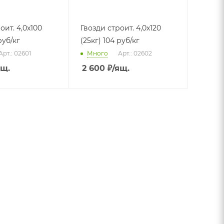
оит. 4,0х100
Гвозди строит. 4,0х120
руб/кг
(25кг) 104 руб/кг
Арт.: 02601
Много
Арт.: 02602
ящ.
2 600
₽
/ящ.