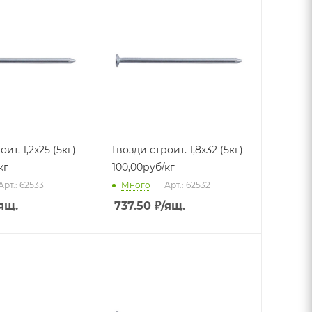
. 1,2х25 (5кг)
Гвозди строит. 1,8х32 (5кг)
кг
100,00руб/кг
Арт.: 62533
Много
Арт.: 62532
ящ.
737.50
₽
/ящ.