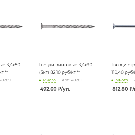
ые 3,4х80
Гвозди винтовые 3,4х90
Гвозди строит
кг **
(5кг) 82,10 руб/кг **
110,40 руб/
 40289
Много
Арт.: 40281
Много
492.60
₽
/уп.
812.80
₽
/