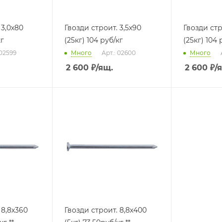
 3,0х80
Гвозди строит. 3,5х90
Гвозди стр
кг
(25кг) 104 руб/кг
(25кг) 104 
 02599
Много
Арт.: 02600
Много
2 600
₽
/ящ.
2 600
₽
/
 8,8х360
Гвозди строит. 8,8х400