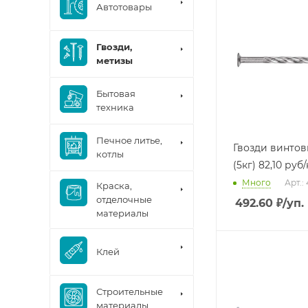
Автотовары
Гвозди,
метизы
Бытовая
техника
Печное литье,
Гвозди винтов
котлы
(5кг) 82,10 руб/
Много
Арт.:
Краска,
отделочные
492.60
₽
/уп.
материалы
Клей
Строительные
материалы