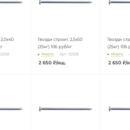
 2,0х40
Гвозди строит. 2,5х50
Гвозди стр
кг
(25кг) 106 руб/кг
(25кг) 106 
 02593
Много
Арт.: 02595
Много
2 650
₽
/ящ.
2 650
₽
/