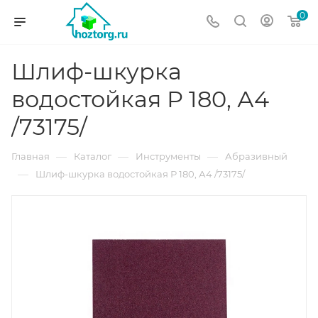
0
Шлиф-шкурка
водостойкая Р 180, А4
/73175/
—
—
—
Главная
Каталог
Инструменты
Абразивный
—
Шлиф-шкурка водостойкая Р 180, А4 /73175/