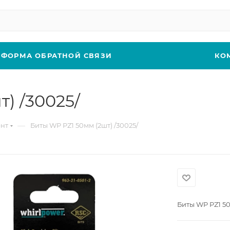
ФОРМА ОБРАТНОЙ СВЯЗИ
КО
) /30025/
—
нт
Биты WP PZ1 50мм (2шт) /30025/
Биты WP PZ1 50