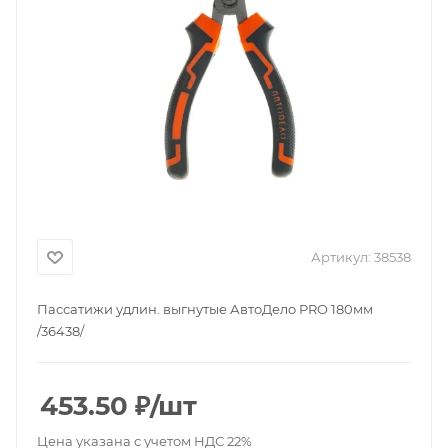
Артикул:
38538
Пассатижи удлин. выгнутые АвтоДело PRO 180мм
/36438/
453.50
₽
/шт
Цена указана с учетом НДС 22%