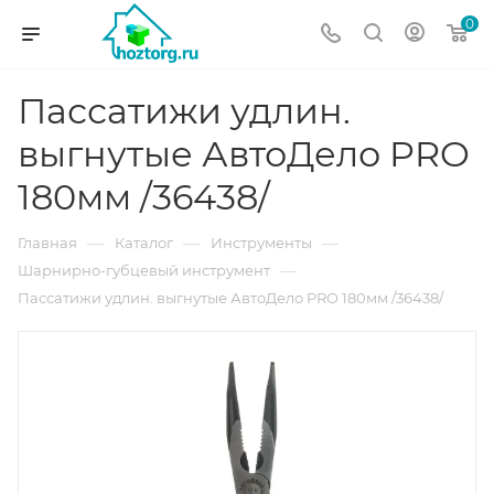
0
Пассатижи удлин.
выгнутые АвтоДело PRO
180мм /36438/
—
—
—
Главная
Каталог
Инструменты
—
Шарнирно-губцевый инструмент
Пассатижи удлин. выгнутые АвтоДело PRO 180мм /36438/