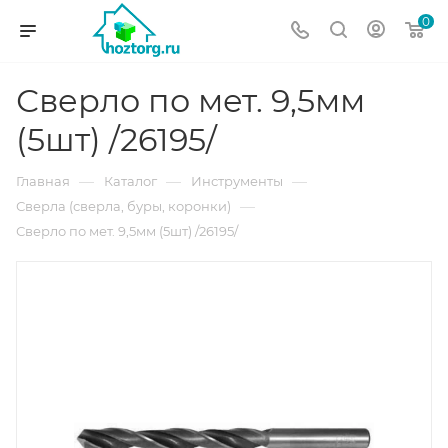
0
Сверло по мет. 9,5мм
(5шт) /26195/
—
—
—
Главная
Каталог
Инструменты
—
Сверла (сверла, буры, коронки)
Сверло по мет. 9,5мм (5шт) /26195/