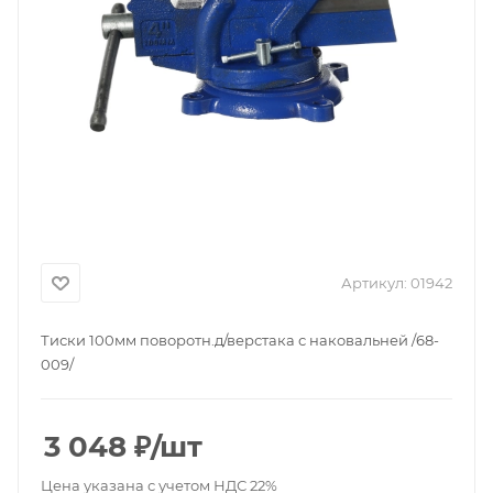
Артикул:
01942
Тиски 100мм поворотн.д/верстака с наковальней /68-
009/
3 048
₽
/шт
Цена указана с учетом НДС 22%