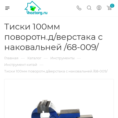
0
Тиски 100мм
поворотн.д/верстака с
наковальней /68-009/
—
—
—
Главная
Каталог
Инструменты
—
Инструмент китай
Тиски 100мм поворотн.д/верстака с наковальней /68-009/