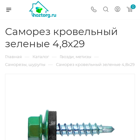
0
Саморез кровельный
зеленые 4,8х29
—
—
—
Главная
Каталог
Гвозди, метизы
—
Саморезы, шурупы
Саморез кровельный зеленые 4,8х29