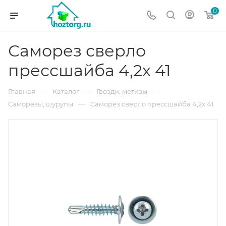
0
Саморез сверло
прессшайба 4,2х 41
—
—
—
Главная
Каталог
Гвозди, метизы
—
Саморезы, шурупы
Саморез сверло прессшайба 4,2х 41