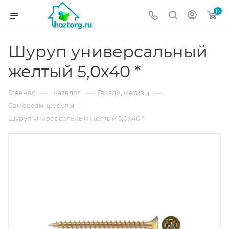
0
Шуруп универсальный
желтый 5,0х40 *
—
—
—
Главная
Каталог
Гвозди, метизы
—
Саморезы, шурупы
Шуруп универсальный желтый 5,0х40 *