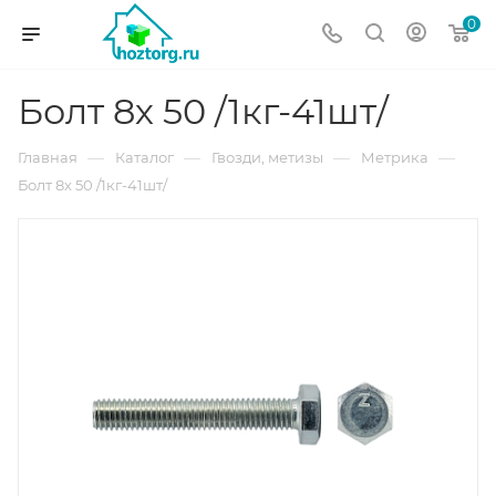
0
Болт 8х 50 /1кг-41шт/
—
—
—
—
Главная
Каталог
Гвозди, метизы
Метрика
Болт 8х 50 /1кг-41шт/