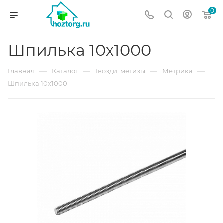
0
Шпилька 10х1000
—
—
—
—
Главная
Каталог
Гвозди, метизы
Метрика
Шпилька 10х1000