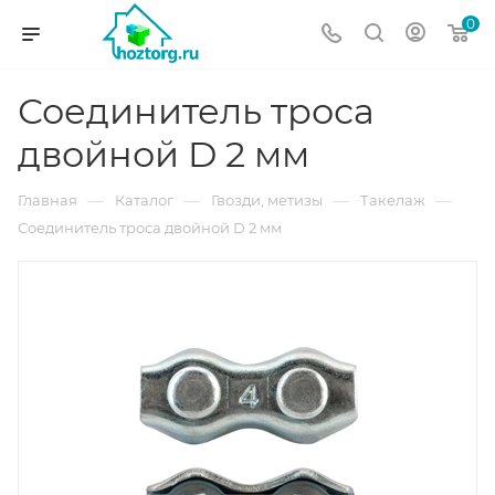
0
Соединитель троса
двойной D 2 мм
—
—
—
—
Главная
Каталог
Гвозди, метизы
Такелаж
Соединитель троса двойной D 2 мм