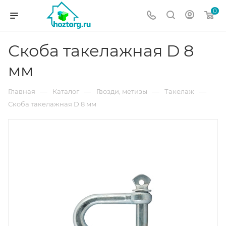
0
Скоба такелажная D 8
мм
—
—
—
—
Главная
Каталог
Гвозди, метизы
Такелаж
Скоба такелажная D 8 мм