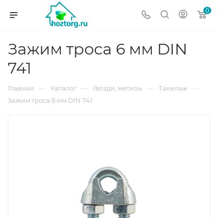
0
Зажим троса 6 мм DIN
741
—
—
—
—
Главная
Каталог
Гвозди, метизы
Такелаж
Зажим троса 6 мм DIN 741