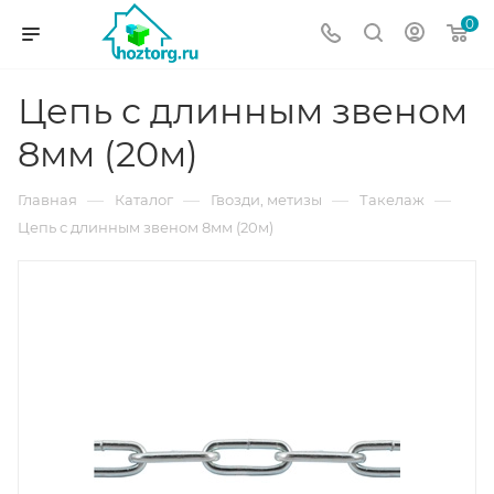
0
Цепь с длинным звеном
8мм (20м)
—
—
—
—
Главная
Каталог
Гвозди, метизы
Такелаж
Цепь с длинным звеном 8мм (20м)