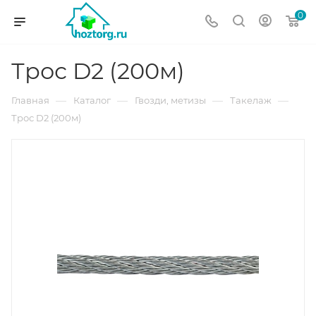
0
Трос D2 (200м)
—
—
—
—
Главная
Каталог
Гвозди, метизы
Такелаж
Трос D2 (200м)