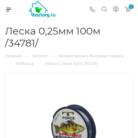
0
Леска 0,25мм 100м
/34781/
—
—
Главная
Каталог
Хозяйственно-бытовые товары
—
—
Рыбалка
Леска 0,25мм 100м /34781/