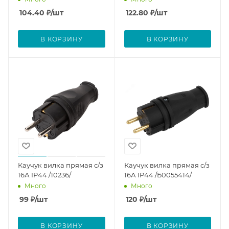
104.40
₽
/шт
122.80
₽
/шт
В КОРЗИНУ
В КОРЗИНУ
Каучук вилка прямая с/з
Каучук вилка прямая с/з
16А IP44 /10236/
16А IP44 /Б0055414/
Много
Много
99
₽
/шт
120
₽
/шт
В КОРЗИНУ
В КОРЗИНУ