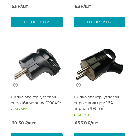
63
₽
/шт
63
₽
/шт
В КОРЗИНУ
В КОРЗИНУ
Вилка электр. угловая
Вилка электр. угловая
евро 16А черная /09049/
евро с кольцом 16А
черная /09155/
Много
Много
60.30
₽
/шт
65.70
₽
/шт