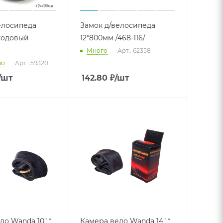
елосипеда
Замок д/велосипеда
кодовый
12*800мм /468-116/
Много
Арт.: 62358
но
Арт.: 59320
/шт
142.80
₽
/шт
ло Wanda 10" *
Камера вело Wanda 14" *