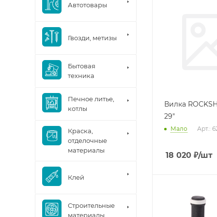
Автотовары
Гвозди, метизы
Бытовая
техника
Печное литье,
Вилка ROCKS
котлы
29"
Мало
Арт.: 
Краска,
отделочные
материалы
18 020
₽
/шт
Клей
Строительные
материалы