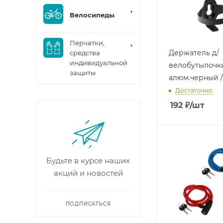
Велосипеды
Перчатки,
Держатель д/
средства
индивидуальной
велобутылочк
защиты
алюм.черный /
Достаточно
192
₽
/шт
Будьте в курсе наших
акций и новостей
ПОДПИСАТЬСЯ