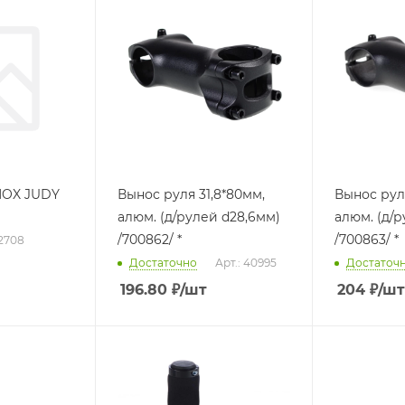
HOX JUDY
Вынос руля 31,8*80мм,
Вынос руля
алюм. (д/рулей d28,6мм)
алюм. (д/р
/700862/ *
/700863/ *
62708
Достаточно
Арт.: 40995
Достаточ
196.80
₽
/шт
204
₽
/шт