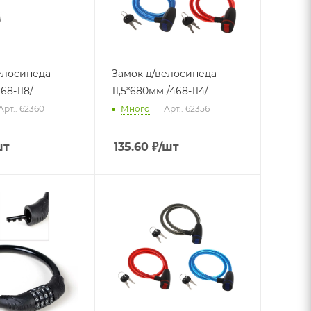
елосипеда
Замок д/велосипеда
68-118/
11,5*680мм /468-114/
Арт.: 62360
Много
Арт.: 62356
шт
135.60
₽
/шт