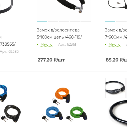
Замок д/велосипеда
Замок д/в
и
5*100см цепь /468-119/
7*600мм /4
738565/
Много
Арт.: 62361
Много
Арт.: 62585
277.20
₽
/шт
85.20
₽
/