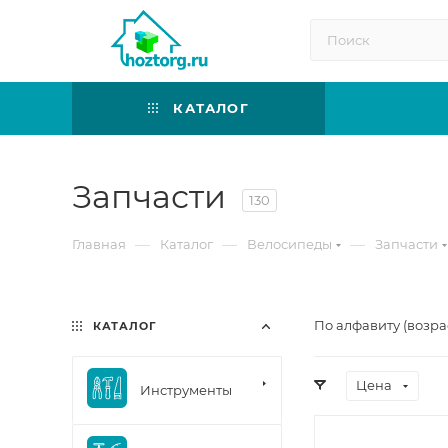
КАТАЛОГ
Запчасти
130
—
—
—
Главная
Каталог
Велосипеды
Запчасти
По алфавиту (возра
КАТАЛОГ
Цена
Инструменты