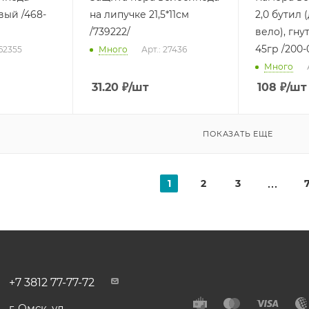
вый /468-
на липучке 21,5*11см
2,0 бутил 
/739222/
вело), гн
45гр /200-
 62355
Много
Арт.: 27436
Много
31.20
₽
/шт
108
₽
/шт
ПОКАЗАТЬ ЕЩЕ
1
2
3
+7 3812 77-77-72
г. Омск, ул.