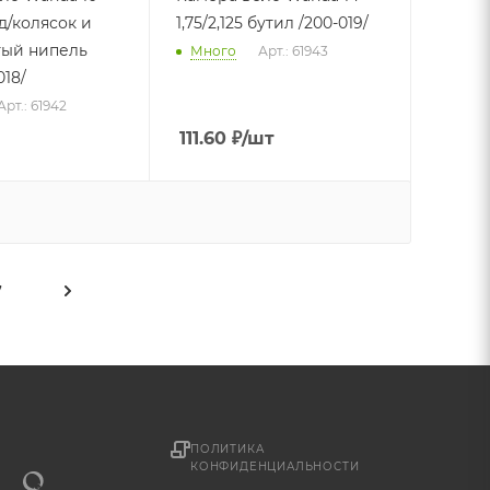
(д/колясок и
1,75/2,125 бутил /200-019/
утый нипель
Много
Арт.: 61943
018/
Арт.: 61942
111.60
₽
/шт
7
ПОЛИТИКА
КОНФИДЕНЦИАЛЬНОСТИ