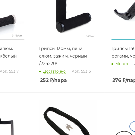
 алюм.
Грипсы 130мм, пена,
Грипсы 14
й/белый
алюм. зажим, черный
рогами, ч
/724220/
Много
Арт.: 59317
Достаточно
Арт.: 59316
252
₽
/пара
276
₽
/па