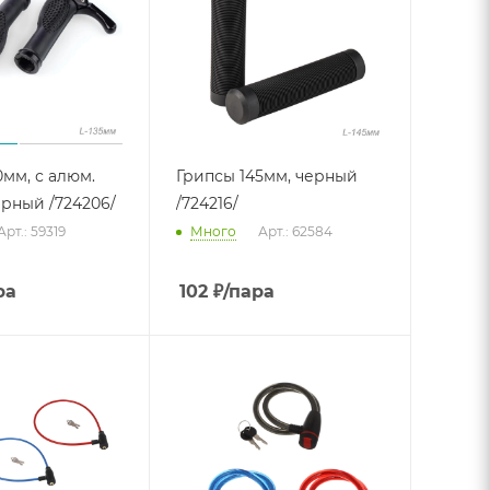
0мм, с алюм.
Грипсы 145мм, черный
ерный /724206/
/724216/
Арт.: 59319
Много
Арт.: 62584
ра
102
₽
/пара