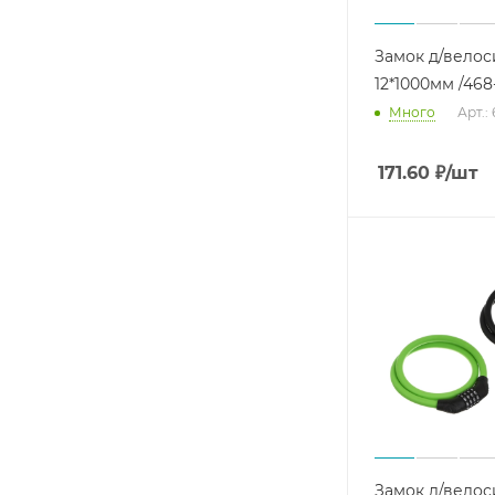
Замок д/вело
12*1000мм /468-
Много
Арт.:
171.60
₽
/шт
Замок д/вело