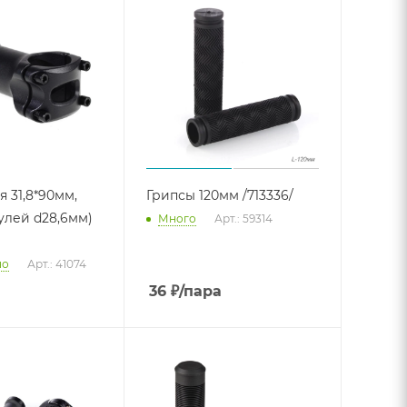
 31,8*90мм,
Грипсы 120мм /713336/
улей d28,6мм)
Много
Арт.: 59314
но
Арт.: 41074
36
₽
/пара