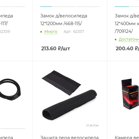
сипеда
Замок д/велосипеда
Замок д/в
117/
12*1200мм /468-115/
12*400мм 
/709124/
 62359
Много
Арт.: 62357
Достаточ
213.60
₽
/шт
200.40
₽
сипеда
Защита пера велосипеда
Камера ве