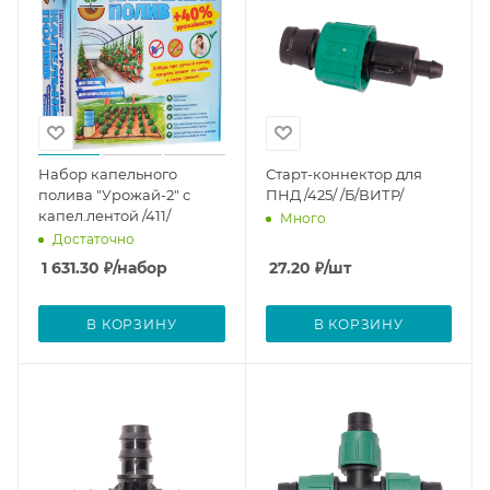
Набор капельного
Старт-коннектор для
полива "Урожай-2" с
ПНД /425/ /Б/ВИТР/
капел.лентой /411/
Много
Достаточно
1 631.30
₽
/набор
27.20
₽
/шт
В КОРЗИНУ
В КОРЗИНУ