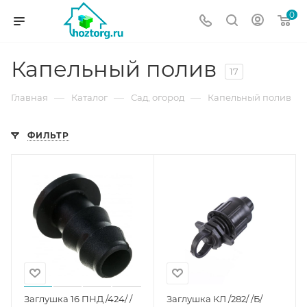
0
Капельный полив
17
—
—
—
Главная
Каталог
Сад, огород
Капельный полив
ФИЛЬТР
Заглушка 16 ПНД /424/ /
Заглушка КЛ /282/ /Б/