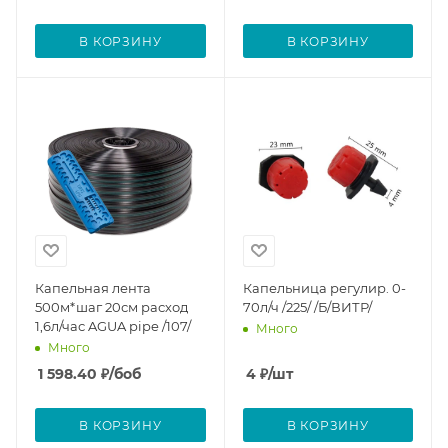
В КОРЗИНУ
В КОРЗИНУ
Капельная лента
Капельница регулир. 0-
500м*шаг 20см расход
70л/ч /225/ /Б/ВИТР/
1,6л/час AGUA pipe /107/
Много
Много
1 598.40
₽
/боб
4
₽
/шт
В КОРЗИНУ
В КОРЗИНУ