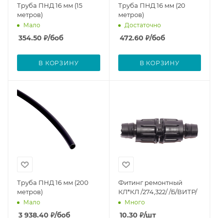
Труба ПНД 16 мм (15
Труба ПНД 16 мм (20
метров)
метров)
Мало
Достаточно
354.50
₽
/боб
472.60
₽
/боб
В КОРЗИНУ
В КОРЗИНУ
Труба ПНД 16 мм (200
Фитинг ремонтный
метров)
КЛ*КЛ /274,322/ /Б/ВИТР/
Мало
Много
3 938.40
₽
/боб
10.30
₽
/шт