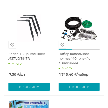
Капельница-колышек
Набор капельного
/427/ /Б/ВИТР/
полива "40 точек" с
выносными
Много
капельницами /412/
Много
7.30
₽
/шт
1 745.40
₽
/набор
В КОРЗИНУ
В КОРЗИНУ