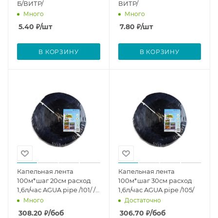
Б/ВИТР/
ВИТР/
Много
Много
5.40
₽
/шт
7.80
₽
/шт
В КОРЗИНУ
В КОРЗИНУ
Капельная лента
Капельная лента
100м*шаг 20см расход
100м*шаг 30см расход
1,6л/час AGUA pipe /101/ /
1,6л/час AGUA pipe /105/
Б/ВИТР/
Много
Достаточно
308.20
₽
/боб
306.70
₽
/боб