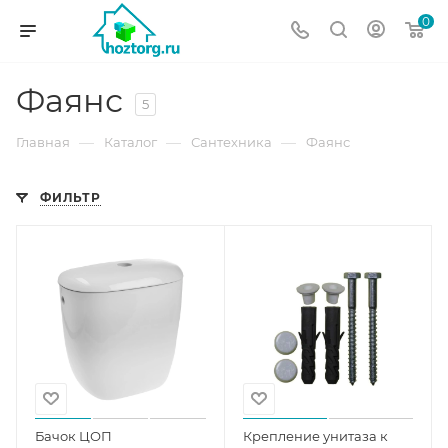
0
Фаянс
5
—
—
—
Главная
Каталог
Сантехника
Фаянс
ФИЛЬТР
Бачок ЦОП
Крепление унитаза к