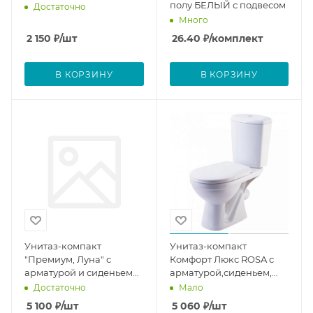
полу БЕЛЫЙ с подвесом
Достаточно
Много
2 150
₽
/шт
26.40
₽
/комплект
В КОРЗИНУ
В КОРЗИНУ
Унитаз-компакт
Унитаз-компакт
"Премиум, Луна" с
Комфорт Люкс ROSA с
арматурой и сиденьем
арматурой,сиденьем,
нижн подводка
нижн подводка
Достаточно
Мало
5 100
₽
/шт
5 060
₽
/шт