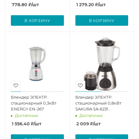
778.80
₽
/шт
1 279.20
₽
/шт
В КОРЗИНУ
В КОРЗИНУ
Блендер ЭЛЕКТР.
Блендер ЭЛЕКТР.
стационарный 0,3кВт
стационарный 0,8кВт
ENERGY EN-267
SAKURA SA-6231
кофемолка
Достаточно
Достаточно
1 556.40
₽
/шт
2 009
₽
/шт