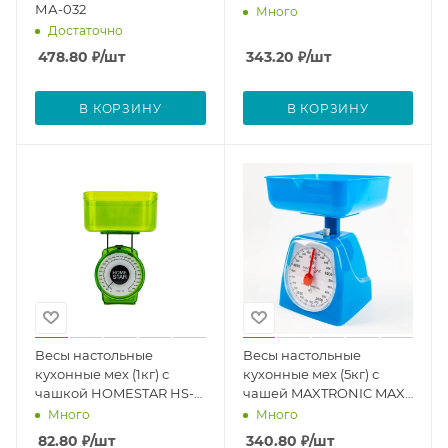
МА-032
Много
Достаточно
478.80
₽
/шт
343.20
₽
/шт
В КОРЗИНУ
В КОРЗИНУ
Весы настольные
Весы настольные
кухонные мех (1кг) с
кухонные мех (5кг) с
чашкой HOMESTAR HS-
чашей MAXTRONIC MAX-
3004
1801
Много
Много
82.80
₽
/шт
340.80
₽
/шт